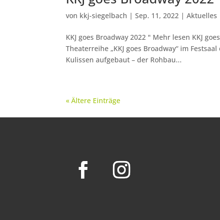
von
kkj-siegelbach
|
Sep. 11, 2022
|
Aktuelles
KKJ goes Broadway 2022 " Mehr lesen KKJ goe
Theaterreihe „KKJ goes Broadway“ im Festsaal 
Kulissen aufgebaut – der Rohbau...
« Ältere Einträge