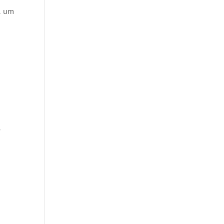
t, um
r
.