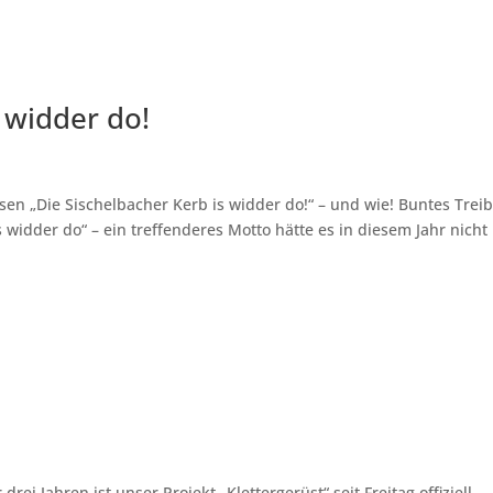
 widder do!
esen „Die Sischelbacher Kerb is widder do!“ – und wie! Buntes Trei
 widder do“ – ein treffenderes Motto hätte es in diesem Jahr nicht
drei Jahren ist unser Projekt „Klettergerüst“ seit Freitag offiziell